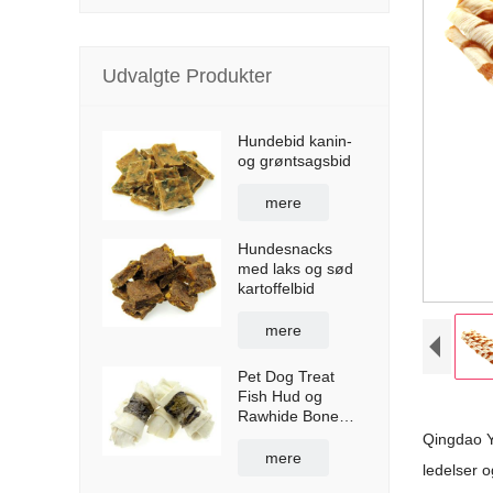
Udvalgte Produkter
Hundebid kanin-
og grøntsagsbid
mere
Hundesnacks
med laks og sød
kartoffelbid
mere
Pet Dog Treat
Fish Hud og
Rawhide Bone
Wraps
Qingdao Y
mere
ledelser 