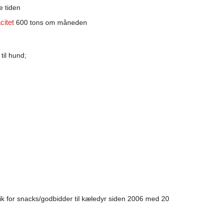
e tiden
citet
600 tons om måneden
til hund;
rik for snacks/godbidder til kæledyr siden 2006 med 20