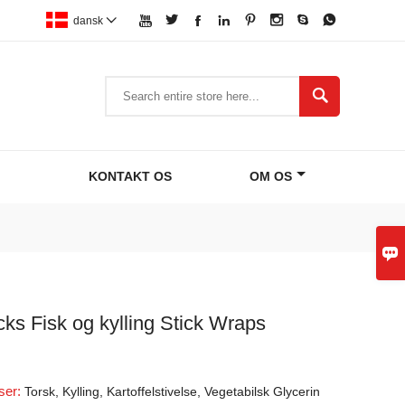








dansk


KONTAKT OS
OM OS

s Fisk og kylling Stick Wraps
ser:
Torsk, Kylling, Kartoffelstivelse, Vegetabilsk Glycerin