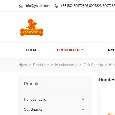

info@yalute.com
+86-532-80972826,8097823,809728

HJEM
PRODUKTER
NY
Hjem
>
Produkter
>
Hundesnacks
>
Fisk Snacks
>
Hun
Hundesn
Produkt
+
Hundesnacks
+
Cat Snacks