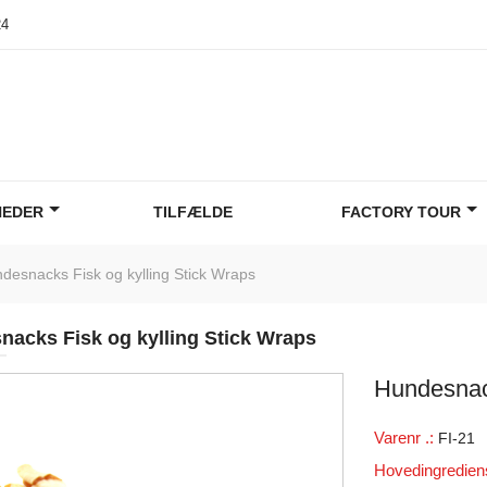
24
HEDER
TILFÆLDE
FACTORY TOUR
desnacks Fisk og kylling Stick Wraps
acks Fisk og kylling Stick Wraps
Hundesnack
Varenr .:
FI-21
Hovedingredien