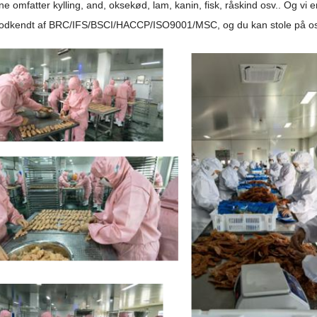
e omfatter kylling, and, oksekød, lam, kanin, fisk, råskind osv.. Og vi
godkendt af BRC/IFS/BSCI/HACCP/ISO9001/MSC, og du kan stole på os m