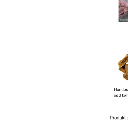
Hundes
sød kart
Produkt e