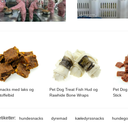
nacks med laks og
Pet Dog Treat Fish Hud og
Pet Dog
offelbid
Rawhide Bone Wraps
Stick
tiketter:
hundesnacks
dyremad
kæledyrssnacks
hundego