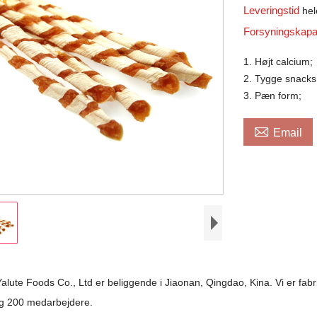
Leveringstid
hel
Forsyningskapa
1. Højt calcium;
2. Tygge snacks 
3. Pæn form;

Email
alute Foods Co., Ltd er beliggende i Jiaonan, Qingdao, Kina. Vi er fab
og 200 medarbejdere.