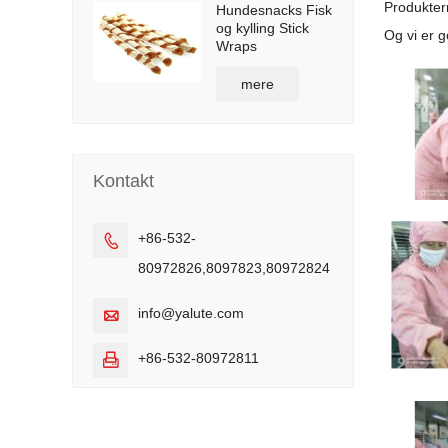
Produktern
Hundesnacks Fisk
og kylling Stick
Og vi er 
Wraps
mere
Kontakt
+86-532-

80972826,8097823,80972824
info@yalute.com

+86-532-80972811
