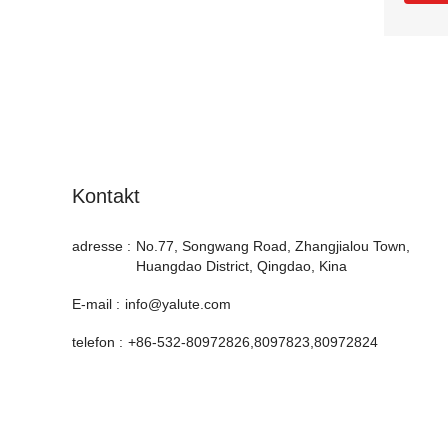
Kontakt
adresse :
No.77, Songwang Road, Zhangjialou Town,
Huangdao District, Qingdao, Kina
E-mail :
info@yalute.com
telefon :
+86-532-80972826,8097823,80972824