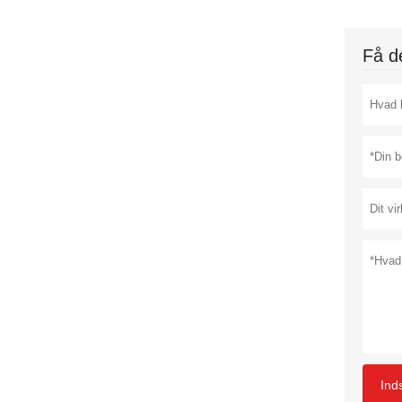
Få de
Ind