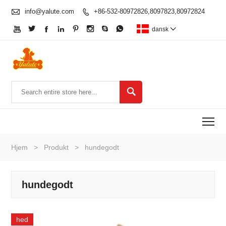

info@yalute.com
+86-532-80972826,8097823,80972824









dansk


To
Hjem
>
Produkt
>
hundegodt
hundegodt
hed