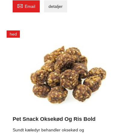

Email
detaljer
hed
Pet Snack Oksekød Og Ris Bold
Sundt kæledyr behandler oksekød og