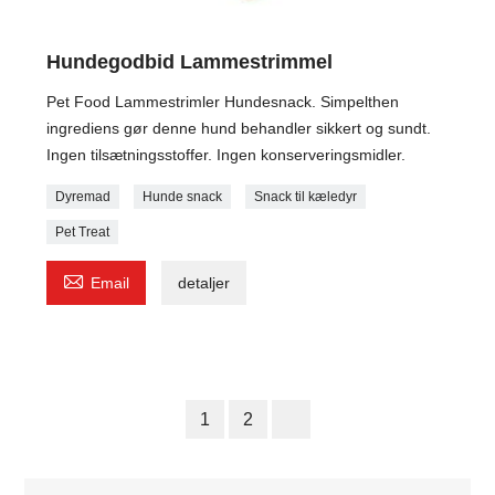
Hundegodbid Lammestrimmel
Pet Food Lammestrimler Hundesnack. Simpelthen
ingrediens gør denne hund behandler sikkert og sundt.
Ingen tilsætningsstoffer. Ingen konserveringsmidler.
Dyremad
Hunde snack
Snack til kæledyr
Pet Treat

Email
detaljer
1
2