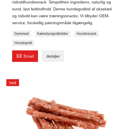
risboldhundesnack. Simpelthen ingrediens, naturlig og
sund, lavt fedtindhold. Denne hundegodbid af oksekød
og risbold kan være træningssnacks. Vi tilbyder OEM-
service, forskellig pakningsmåde tilgængelig.
Dyremad
Kæledyrsgodbidder
Hundesnack
Hundegodt

Email
detaljer
hed