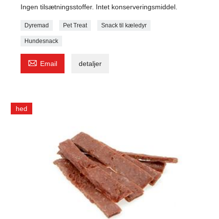
Ingen tilsætningsstoffer. Intet konserveringsmiddel.
Dyremad
Pet Treat
Snack til kæledyr
Hundesnack

Email
detaljer
hed